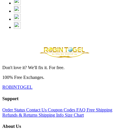
Don't love it? We'll fix it. For free.
100% Free Exchanges.
ROBINTOGEL
Support
Order Status
Contact Us
Coupon Codes
FAQ
Free Shipping
Refunds & Returns
Shipping Info
Size Chart
About Us