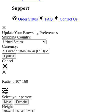
Support
Order Status
FAQ
Contact Us
Update Your Browsing Preferences
Shipping Country:
Currency:
Cancel
Katie:
5'10"
160
Select your person:
Male
Female
Height
Short
Med
Tall