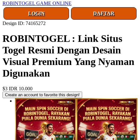
ROBINTOGEL GAME ONLINE
LOGIN
DAFTAR
Design ID: 74165272
ROBINTOGEL : Link Situs
Togel Resmi Dengan Desain
Visual Premium Yang Nyaman
Digunakan
$3
IDR 10.000
Create an account to favorite this design!