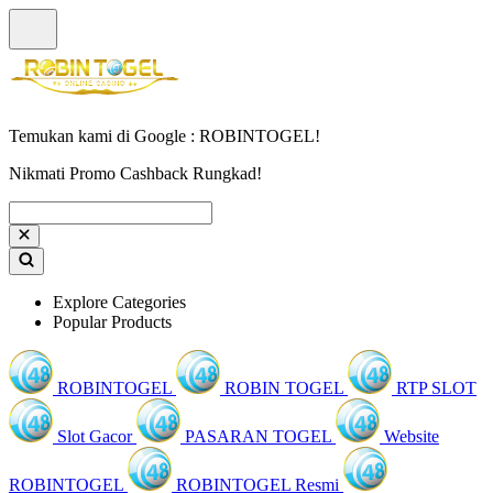
Temukan kami di Google : ROBINTOGEL!
Nikmati Promo Cashback Rungkad!
Explore Categories
Popular Products
ROBINTOGEL
ROBIN TOGEL
RTP SLOT
Slot Gacor
PASARAN TOGEL
Website
ROBINTOGEL
ROBINTOGEL Resmi