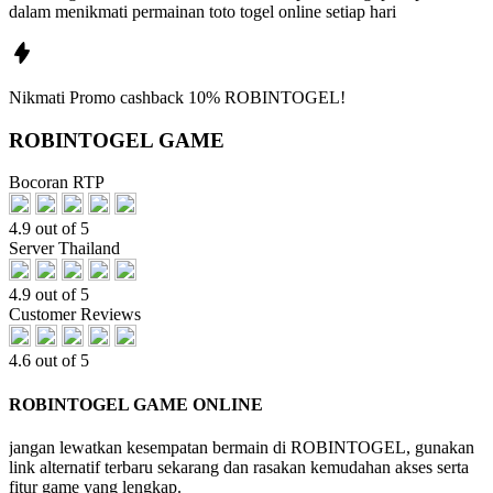
dalam menikmati permainan toto togel online setiap hari
Nikmati
Promo
cashback 10%
ROBINTOGEL!
ROBINTOGEL GAME
Bocoran RTP
4.9 out of 5
Server Thailand
4.9 out of 5
Customer Reviews
4.6 out of 5
ROBINTOGEL GAME ONLINE
jangan lewatkan kesempatan bermain di ROBINTOGEL, gunakan
link alternatif terbaru sekarang dan rasakan kemudahan akses serta
fitur game yang lengkap.