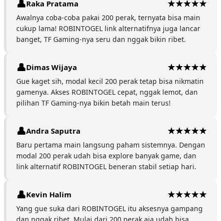
Raka Pratama
Awalnya coba-coba pakai 200 perak, ternyata bisa main
cukup lama! ROBINTOGEL link alternatifnya juga lancar
banget, TF Gaming-nya seru dan nggak bikin ribet.
Dimas Wijaya
Gue kaget sih, modal kecil 200 perak tetap bisa nikmatin
gamenya. Akses ROBINTOGEL cepat, nggak lemot, dan
pilihan TF Gaming-nya bikin betah main terus!
Andra Saputra
Baru pertama main langsung paham sistemnya. Dengan
modal 200 perak udah bisa explore banyak game, dan
link alternatif ROBINTOGEL beneran stabil setiap hari.
Kevin Halim
Yang gue suka dari ROBINTOGEL itu aksesnya gampang
dan nggak ribet. Mulai dari 200 perak aja udah bisa