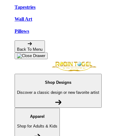
Tapestries
Wall Art
Pillows
Back To Menu
Shop Designs
Discover a classic design or new favorite artist
Apparel
Shop for Adults & Kids