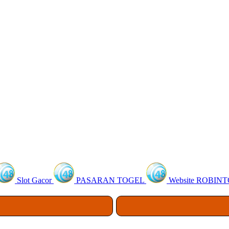
Slot Gacor
PASARAN TOGEL
Website ROBIN