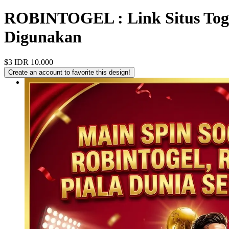
ROBINTOGEL : Link Situs Tog
Digunakan
$3
IDR 10.000
Create an account to favorite this design!