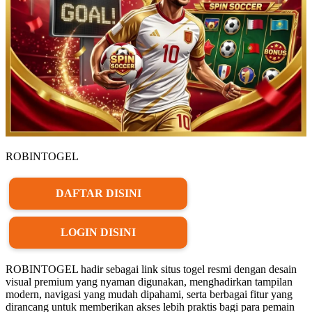
ROBINTOGEL
DAFTAR DISINI
LOGIN DISINI
ROBINTOGEL hadir sebagai link situs togel resmi dengan desain
visual premium yang nyaman digunakan, menghadirkan tampilan
modern, navigasi yang mudah dipahami, serta berbagai fitur yang
dirancang untuk memberikan akses lebih praktis bagi para pemain