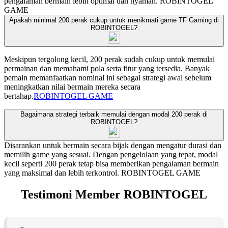
pengalaman bermain lebih optimal dan nyaman.
ROBINTOGEL
GAME
Apakah minimal 200 perak cukup untuk menikmati game TF Gaming di
ROBINTOGEL?
Meskipun tergolong kecil, 200 perak sudah cukup untuk memulai
permainan dan memahami pola serta fitur yang tersedia. Banyak
pemain memanfaatkan nominal ini sebagai strategi awal sebelum
meningkatkan nilai bermain mereka secara
bertahap.
ROBINTOGEL GAME
Bagaimana strategi terbaik memulai dengan modal 200 perak di
ROBINTOGEL?
Disarankan untuk bermain secara bijak dengan mengatur durasi dan
memilih game yang sesuai. Dengan pengelolaan yang tepat, modal
kecil seperti 200 perak tetap bisa memberikan pengalaman bermain
yang maksimal dan lebih terkontrol.
ROBINTOGEL GAME
Testimoni Member ROBINTOGEL