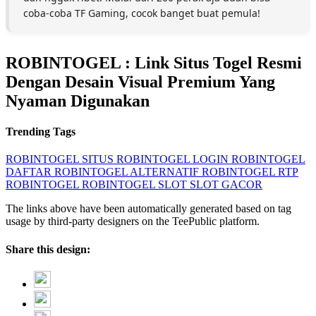
coba-coba TF Gaming, cocok banget buat pemula!
ROBINTOGEL : Link Situs Togel Resmi
Dengan Desain Visual Premium Yang
Nyaman Digunakan
Trending Tags
ROBINTOGEL
SITUS ROBINTOGEL
LOGIN ROBINTOGEL
DAFTAR ROBINTOGEL
ALTERNATIF ROBINTOGEL
RTP
ROBINTOGEL
ROBINTOGEL SLOT
SLOT GACOR
The links above have been automatically generated based on tag
usage by third-party designers on the TeePublic platform.
Share this design: