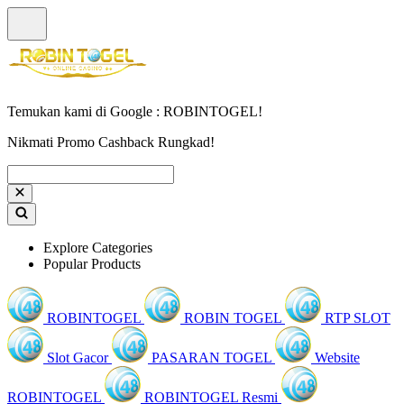
Temukan kami di Google : ROBINTOGEL!
Nikmati Promo Cashback Rungkad!
Explore Categories
Popular Products
ROBINTOGEL
ROBIN TOGEL
RTP SLOT
Slot Gacor
PASARAN TOGEL
Website
ROBINTOGEL
ROBINTOGEL Resmi