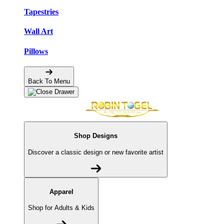
Tapestries
Wall Art
Pillows
Back To Menu
Shop Designs
Discover a classic design or new favorite artist
Apparel
Shop for Adults & Kids