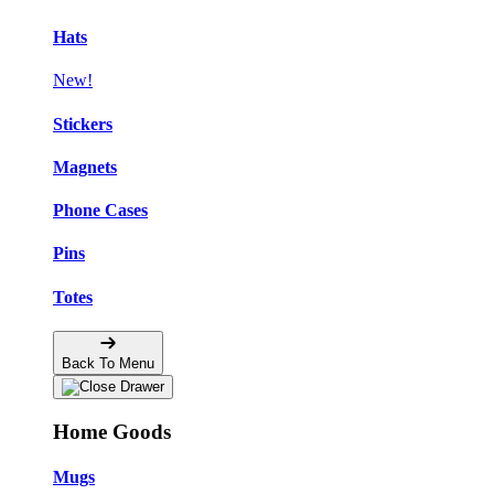
Hats
New!
Stickers
Magnets
Phone Cases
Pins
Totes
Back To Menu
Home Goods
Mugs