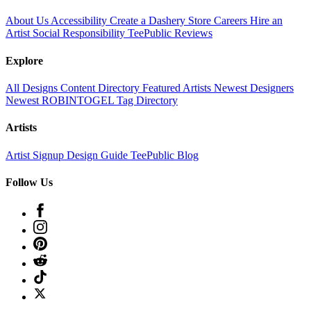
About Us
Accessibility
Create a Dashery Store
Careers
Hire an
Artist
Social Responsibility
TeePublic Reviews
Explore
All Designs
Content Directory
Featured Artists
Newest Designers
Newest ROBINTOGEL
Tag Directory
Artists
Artist Signup
Design Guide
TeePublic Blog
Follow Us