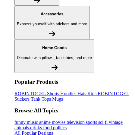
Accessories
Express yourself with stickers and more
Home Goods
Decorate with pillows, tapestries, and more
Popular Products
ROBINTOGEL
Shorts
Hoodies
Hats
Kids ROBINTOGEL
Stickers
Tank Tops
Mugs
Browse All Topics
funny
music
anime
movies
television
sports
sci-fi
vintage
animals
drinks
food
politics
All Popular Designs