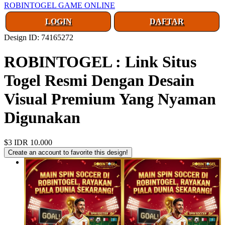
ROBINTOGEL GAME ONLINE
LOGIN
DAFTAR
Design ID: 74165272
ROBINTOGEL : Link Situs
Togel Resmi Dengan Desain
Visual Premium Yang Nyaman
Digunakan
$3
IDR 10.000
Create an account to favorite this design!