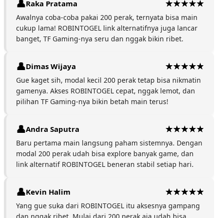
Raka Pratama
Awalnya coba-coba pakai 200 perak, ternyata bisa main
cukup lama! ROBINTOGEL link alternatifnya juga lancar
banget, TF Gaming-nya seru dan nggak bikin ribet.
Dimas Wijaya
Gue kaget sih, modal kecil 200 perak tetap bisa nikmatin
gamenya. Akses ROBINTOGEL cepat, nggak lemot, dan
pilihan TF Gaming-nya bikin betah main terus!
Andra Saputra
Baru pertama main langsung paham sistemnya. Dengan
modal 200 perak udah bisa explore banyak game, dan
link alternatif ROBINTOGEL beneran stabil setiap hari.
Kevin Halim
Yang gue suka dari ROBINTOGEL itu aksesnya gampang
dan nggak ribet. Mulai dari 200 perak aja udah bisa