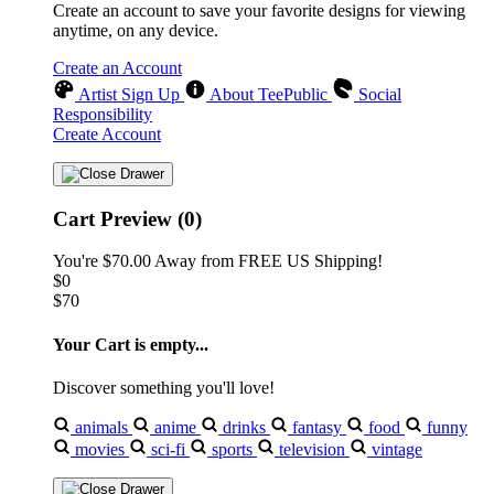
Create an account to save your favorite designs for viewing
anytime, on any device.
Create an Account
Artist Sign Up
About TeePublic
Social
Responsibility
Create Account
Cart Preview (0)
You're
$70.00
Away from
FREE US Shipping!
$0
$70
Your Cart is empty...
Discover something you'll love!
animals
anime
drinks
fantasy
food
funny
movies
sci-fi
sports
television
vintage