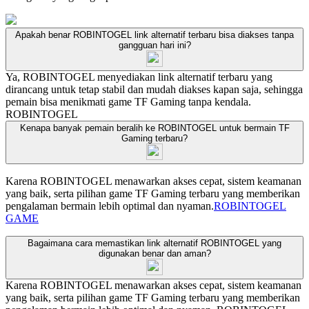
Apakah benar ROBINTOGEL link alternatif terbaru bisa diakses tanpa
gangguan hari ini?
Ya, ROBINTOGEL menyediakan link alternatif terbaru yang
dirancang untuk tetap stabil dan mudah diakses kapan saja, sehingga
pemain bisa menikmati game TF Gaming tanpa kendala.
ROBINTOGEL
Kenapa banyak pemain beralih ke ROBINTOGEL untuk bermain TF
Gaming terbaru?
Karena ROBINTOGEL menawarkan akses cepat, sistem keamanan
yang baik, serta pilihan game TF Gaming terbaru yang memberikan
pengalaman bermain lebih optimal dan nyaman.
ROBINTOGEL
GAME
Bagaimana cara memastikan link alternatif ROBINTOGEL yang
digunakan benar dan aman?
Karena ROBINTOGEL menawarkan akses cepat, sistem keamanan
yang baik, serta pilihan game TF Gaming terbaru yang memberikan