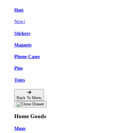
Hats
New!
Stickers
Magnets
Phone Cases
Pins
Totes
Back To Menu
Home Goods
Mugs