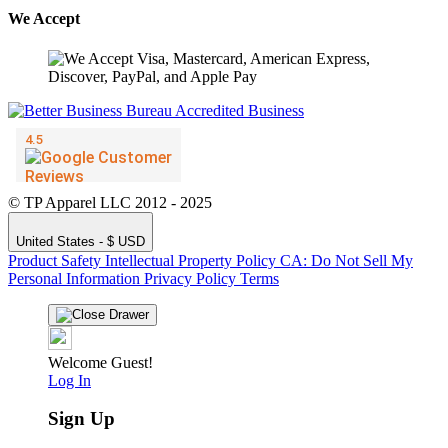
We Accept
© TP Apparel LLC 2012 - 2025
United States - $ USD
Product Safety
Intellectual Property Policy
CA: Do Not Sell My
Personal Information
Privacy Policy
Terms
Welcome Guest!
Log In
Sign Up