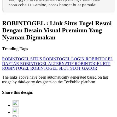
coba-coba TF Gaming, cocok banget buat pemula!
ROBINTOGEL : Link Situs Togel Resmi
Dengan Desain Visual Premium Yang
Nyaman Digunakan
Trending Tags
ROBINTOGEL
SITUS ROBINTOGEL
LOGIN ROBINTOGEL
DAFTAR ROBINTOGEL
ALTERNATIF ROBINTOGEL
RTP
ROBINTOGEL
ROBINTOGEL SLOT
SLOT GACOR
The links above have been automatically generated based on tag
usage by third-party designers on the TeePublic platform.
Share this design: