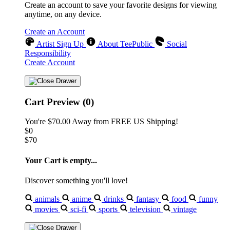
Create an account to save your favorite designs for viewing
anytime, on any device.
Create an Account
Artist Sign Up
About TeePublic
Social
Responsibility
Create Account
Cart Preview (0)
You're
$70.00
Away from
FREE US Shipping!
$0
$70
Your Cart is empty...
Discover something you'll love!
animals
anime
drinks
fantasy
food
funny
movies
sci-fi
sports
television
vintage