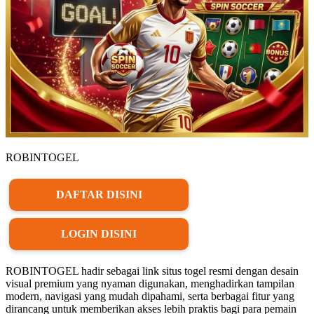
ROBINTOGEL
DAFTAR DISINI
LOGIN DISINI
ROBINTOGEL hadir sebagai link situs togel resmi dengan desain
visual premium yang nyaman digunakan, menghadirkan tampilan
modern, navigasi yang mudah dipahami, serta berbagai fitur yang
dirancang untuk memberikan akses lebih praktis bagi para pemain