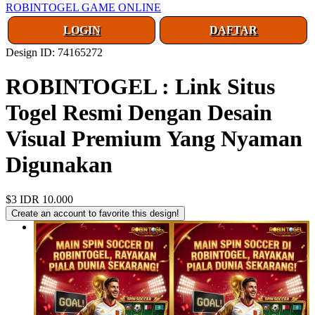
ROBINTOGEL GAME ONLINE
LOGIN
DAFTAR
Design ID: 74165272
ROBINTOGEL : Link Situs
Togel Resmi Dengan Desain
Visual Premium Yang Nyaman
Digunakan
$3
IDR 10.000
Create an account to favorite this design!