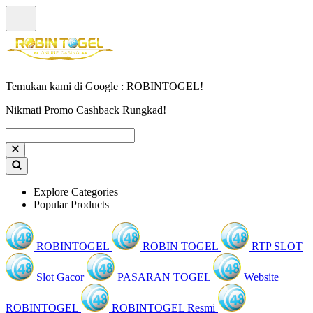
Temukan kami di Google : ROBINTOGEL!
Nikmati Promo Cashback Rungkad!
Explore Categories
Popular Products
ROBINTOGEL
ROBIN TOGEL
RTP SLOT
Slot Gacor
PASARAN TOGEL
Website
ROBINTOGEL
ROBINTOGEL Resmi