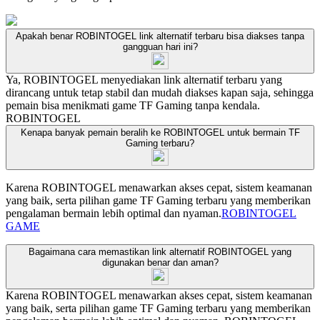
Apakah benar ROBINTOGEL link alternatif terbaru bisa diakses tanpa
gangguan hari ini?
Ya, ROBINTOGEL menyediakan link alternatif terbaru yang
dirancang untuk tetap stabil dan mudah diakses kapan saja, sehingga
pemain bisa menikmati game TF Gaming tanpa kendala.
ROBINTOGEL
Kenapa banyak pemain beralih ke ROBINTOGEL untuk bermain TF
Gaming terbaru?
Karena ROBINTOGEL menawarkan akses cepat, sistem keamanan
yang baik, serta pilihan game TF Gaming terbaru yang memberikan
pengalaman bermain lebih optimal dan nyaman.
ROBINTOGEL
GAME
Bagaimana cara memastikan link alternatif ROBINTOGEL yang
digunakan benar dan aman?
Karena ROBINTOGEL menawarkan akses cepat, sistem keamanan
yang baik, serta pilihan game TF Gaming terbaru yang memberikan