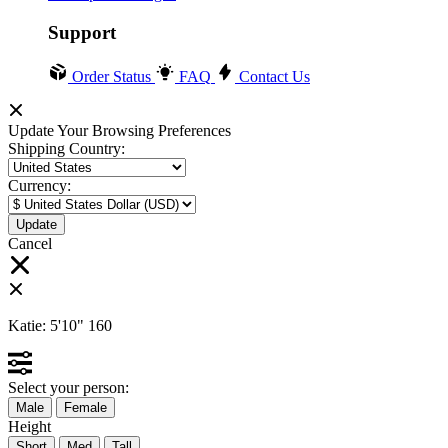
Support
Order Status
FAQ
Contact Us
Update Your Browsing Preferences
Shipping Country:
Currency:
Cancel
Katie:
5'10"
160
Select your person:
Male
Female
Height
Short
Med
Tall