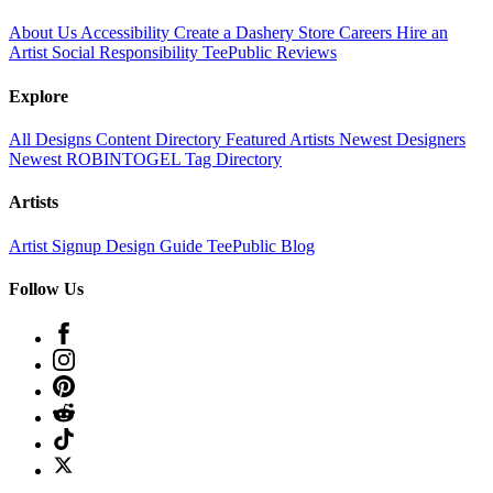
About Us
Accessibility
Create a Dashery Store
Careers
Hire an
Artist
Social Responsibility
TeePublic Reviews
Explore
All Designs
Content Directory
Featured Artists
Newest Designers
Newest ROBINTOGEL
Tag Directory
Artists
Artist Signup
Design Guide
TeePublic Blog
Follow Us