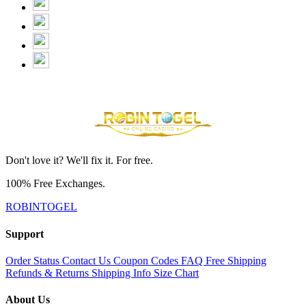
Don't love it? We'll fix it. For free.
100% Free Exchanges.
ROBINTOGEL
Support
Order Status
Contact Us
Coupon Codes
FAQ
Free Shipping
Refunds & Returns
Shipping Info
Size Chart
About Us