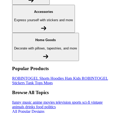
Accessories
Express yourself with stickers and more
Home Goods
Decorate with pillows, tapestries, and more
Popular Products
ROBINTOGEL
Shorts
Hoodies
Hats
Kids ROBINTOGEL
Stickers
Tank Tops
Mugs
Browse All Topics
funny
music
anime
movies
television
sports
sci-fi
vintage
animals
drinks
food
politics
All Popular Designs