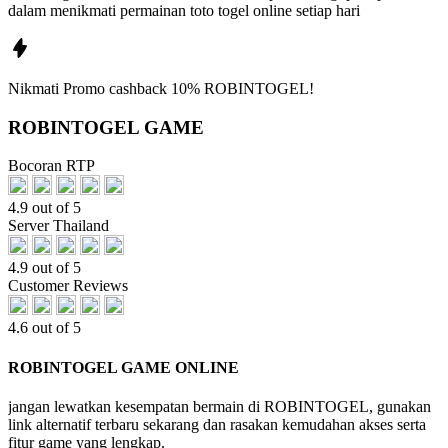
dalam menikmati permainan toto togel online setiap hari
Nikmati
Promo
cashback 10%
ROBINTOGEL!
ROBINTOGEL GAME
Bocoran RTP
4.9 out of 5
Server Thailand
4.9 out of 5
Customer Reviews
4.6 out of 5
ROBINTOGEL GAME ONLINE
jangan lewatkan kesempatan bermain di ROBINTOGEL, gunakan
link alternatif terbaru sekarang dan rasakan kemudahan akses serta
fitur game yang lengkap.