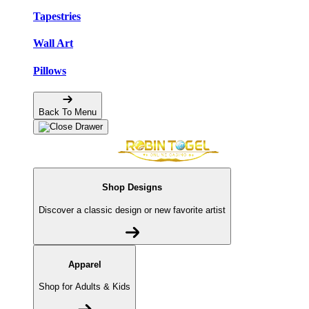
Tapestries
Wall Art
Pillows
Back To Menu
Shop Designs
Discover a classic design or new favorite artist
Apparel
Shop for Adults & Kids