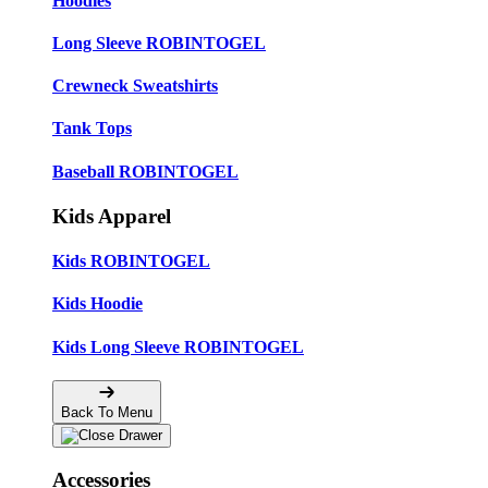
Hoodies
Long Sleeve ROBINTOGEL
Crewneck Sweatshirts
Tank Tops
Baseball ROBINTOGEL
Kids Apparel
Kids ROBINTOGEL
Kids Hoodie
Kids Long Sleeve ROBINTOGEL
Back To Menu
Accessories