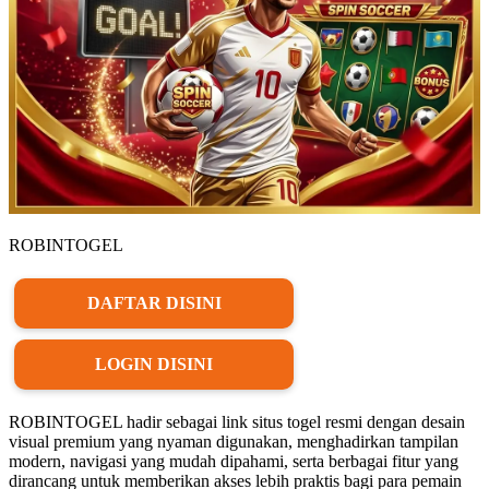
ROBINTOGEL
DAFTAR DISINI
LOGIN DISINI
ROBINTOGEL hadir sebagai link situs togel resmi dengan desain
visual premium yang nyaman digunakan, menghadirkan tampilan
modern, navigasi yang mudah dipahami, serta berbagai fitur yang
dirancang untuk memberikan akses lebih praktis bagi para pemain