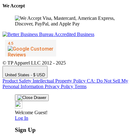
We Accept
© TP Apparel LLC 2012 - 2025
United States - $ USD
Product Safety
Intellectual Property Policy
CA: Do Not Sell My
Personal Information
Privacy Policy
Terms
Welcome Guest!
Log In
Sign Up