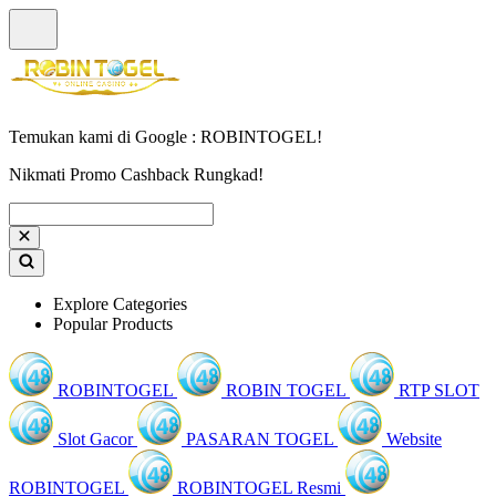
Temukan kami di Google : ROBINTOGEL!
Nikmati Promo Cashback Rungkad!
Explore Categories
Popular Products
ROBINTOGEL
ROBIN TOGEL
RTP SLOT
Slot Gacor
PASARAN TOGEL
Website
ROBINTOGEL
ROBINTOGEL Resmi