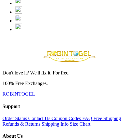
Don't love it? We'll fix it. For free.
100% Free Exchanges.
ROBINTOGEL
Support
Order Status
Contact Us
Coupon Codes
FAQ
Free Shipping
Refunds & Returns
Shipping Info
Size Chart
About Us