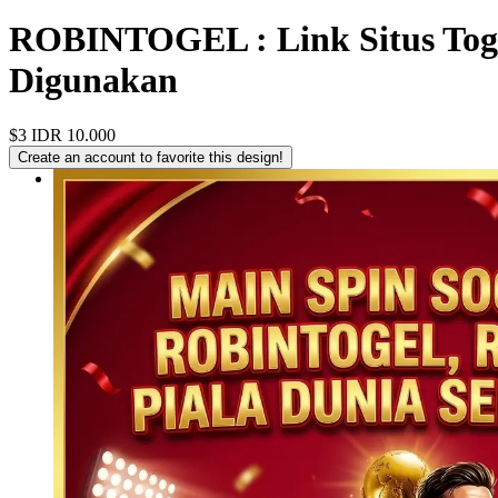
ROBINTOGEL : Link Situs Tog
Digunakan
$3
IDR 10.000
Create an account to favorite this design!