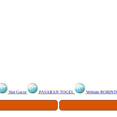
Slot Gacor
PASARAN TOGEL
Website ROBIN