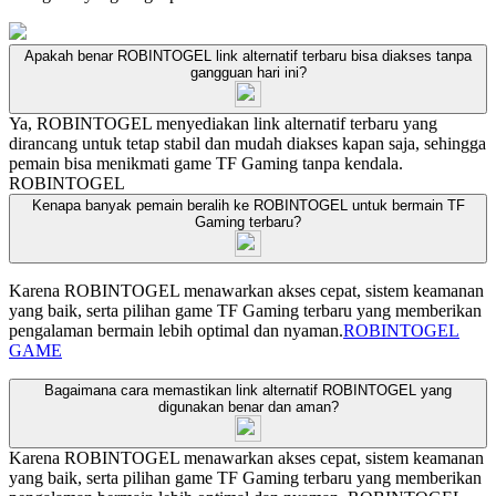
Apakah benar ROBINTOGEL link alternatif terbaru bisa diakses tanpa
gangguan hari ini?
Ya, ROBINTOGEL menyediakan link alternatif terbaru yang
dirancang untuk tetap stabil dan mudah diakses kapan saja, sehingga
pemain bisa menikmati game TF Gaming tanpa kendala.
ROBINTOGEL
Kenapa banyak pemain beralih ke ROBINTOGEL untuk bermain TF
Gaming terbaru?
Karena ROBINTOGEL menawarkan akses cepat, sistem keamanan
yang baik, serta pilihan game TF Gaming terbaru yang memberikan
pengalaman bermain lebih optimal dan nyaman.
ROBINTOGEL
GAME
Bagaimana cara memastikan link alternatif ROBINTOGEL yang
digunakan benar dan aman?
Karena ROBINTOGEL menawarkan akses cepat, sistem keamanan
yang baik, serta pilihan game TF Gaming terbaru yang memberikan