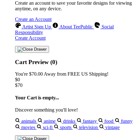
Create an account to save your favorite designs for viewing
anytime, on any device.
Create an Account
Artist Sign Up
About TeePublic
Social
Responsibility
Create Account
Cart Preview (0)
You're
$70.00
Away from
FREE US Shipping!
$0
$70
Your Cart is empty...
Discover something you'll love!
animals
anime
drinks
fantasy
food
funny
movies
sci-fi
sports
television
vintage