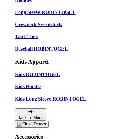
Hoodies
Long Sleeve ROBINTOGEL
Crewneck Sweatshirts
Tank Tops
Baseball ROBINTOGEL
Kids Apparel
Kids ROBINTOGEL
Kids Hoodie
Kids Long Sleeve ROBINTOGEL
Back To Menu
Accessories