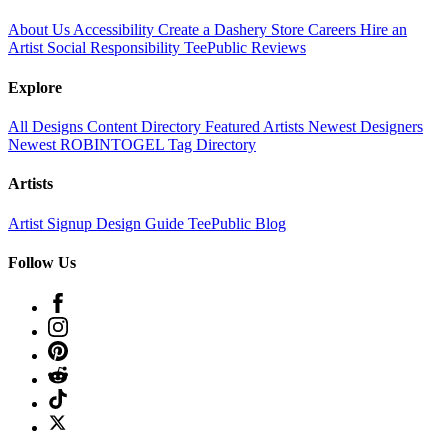
About Us
Accessibility
Create a Dashery Store
Careers
Hire an
Artist
Social Responsibility
TeePublic Reviews
Explore
All Designs
Content Directory
Featured Artists
Newest Designers
Newest ROBINTOGEL
Tag Directory
Artists
Artist Signup
Design Guide
TeePublic Blog
Follow Us