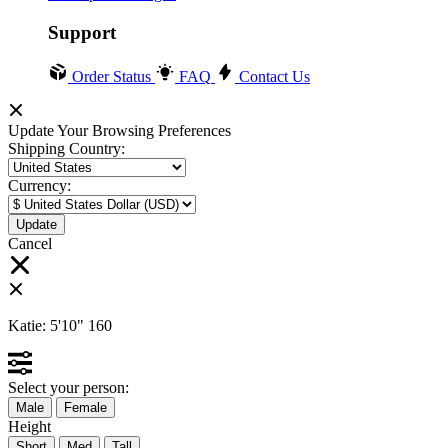
Support
Order Status
FAQ
Contact Us
Update Your Browsing Preferences
Shipping Country:
Currency:
Cancel
Katie:
5'10"
160
Select your person:
Male
Female
Height
Short
Med
Tall