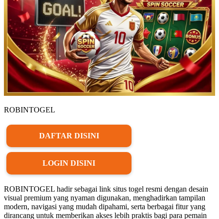
ROBINTOGEL
DAFTAR DISINI
LOGIN DISINI
ROBINTOGEL hadir sebagai link situs togel resmi dengan desain
visual premium yang nyaman digunakan, menghadirkan tampilan
modern, navigasi yang mudah dipahami, serta berbagai fitur yang
dirancang untuk memberikan akses lebih praktis bagi para pemain