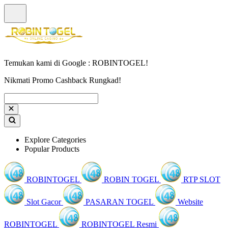
Temukan kami di Google : ROBINTOGEL!
Nikmati Promo Cashback Rungkad!
Explore Categories
Popular Products
ROBINTOGEL
ROBIN TOGEL
RTP SLOT
Slot Gacor
PASARAN TOGEL
Website
ROBINTOGEL
ROBINTOGEL Resmi