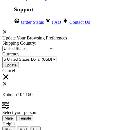
Support
Order Status
FAQ
Contact Us
Update Your Browsing Preferences
Shipping Country:
Currency:
Cancel
Katie:
5'10"
160
Select your person:
Male
Female
Height
Short
Med
Tall