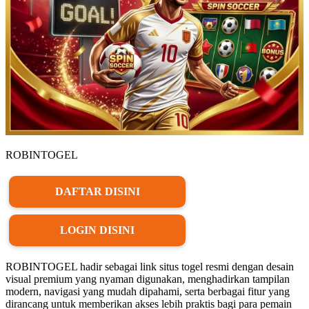
ROBINTOGEL
DAFTAR DISINI
LOGIN DISINI
ROBINTOGEL hadir sebagai link situs togel resmi dengan desain
visual premium yang nyaman digunakan, menghadirkan tampilan
modern, navigasi yang mudah dipahami, serta berbagai fitur yang
dirancang untuk memberikan akses lebih praktis bagi para pemain